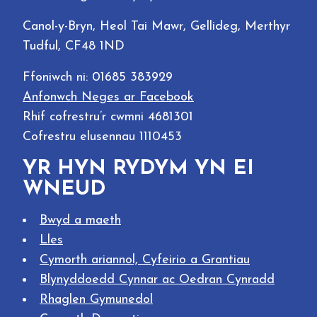
Canol-y-Bryn, Heol Tai Mawr, Gellideg, Merthyr
Tudful, CF48 1ND
Ffoniwch ni: 01685 383929
Anfonwch Neges ar Facebook
Rhif cofrestru’r cwmni 4681301
Cofrestru elusennau 1110453
YR HYN RYDYM YN EI
WNEUD
Bwyd a maeth
Lles
Cymorth ariannol, Cyfeirio a Grantiau
Blynyddoedd Cynnar ac Oedran Cynradd
Rhaglen Gymunedol