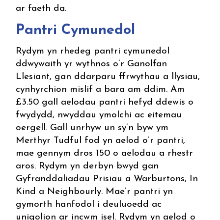
ar faeth da.
Pantri Cymunedol
Rydym yn rhedeg pantri cymunedol
ddwywaith yr wythnos o’r Ganolfan
Llesiant, gan ddarparu ffrwythau a llysiau,
cynhyrchion mislif a bara am ddim. Am
£3.50 gall aelodau pantri hefyd ddewis o
fwydydd, nwyddau ymolchi ac eitemau
oergell. Gall unrhyw un sy’n byw ym
Merthyr Tudful fod yn aelod o’r pantri,
mae gennym dros 150 o aelodau a rhestr
aros. Rydym yn derbyn bwyd gan
Gyfranddaliadau Prisiau a Warburtons, In
Kind a Neighbourly. Mae’r pantri yn
gymorth hanfodol i deuluoedd ac
unigolion ar incwm isel. Rydym yn aelod o