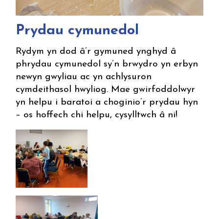
Prydau cymunedol
Rydym yn dod â’r gymuned ynghyd â
phrydau cymunedol sy’n brwydro yn erbyn
newyn gwyliau ac yn achlysuron
cymdeithasol hwyliog. Mae gwirfoddolwyr
yn helpu i baratoi a choginio’r prydau hyn
– os hoffech chi helpu, cysylltwch â ni!