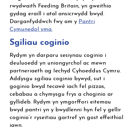
rwydwaith Feeding Britain, yn gweithio
gydag eraill i atal ansicrwydd bwyd.
Darganfyddwch fwy am y
Pantri
Cymunedol yma.
Sgiliau coginio
Rydym yn darparu sesiynau coginio i
deuluoedd yn uniongyrchol ac mewn
partneriaeth ag Iechyd Cyhoeddus Cymru.
Addysgu sgiliau coginio bywyd, sut i
goginio bwyd tecawê iach fel pizzas,
cebabau a chymysgu frys a choginio ar
gyllideb. Rydym yn ymgorffori eitemau
bwyd pantri yn y bwydlenni hyn fel y gellir
coginio’r ryseitiau gartref yn gost effeithiol
iawn.