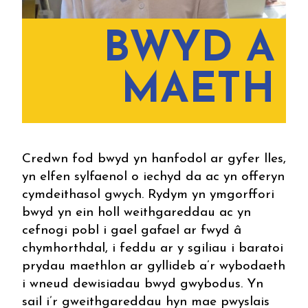
BWYD A
MAETH
Credwn fod bwyd yn hanfodol ar gyfer lles,
yn elfen sylfaenol o iechyd da ac yn offeryn
cymdeithasol gwych. Rydym yn ymgorffori
bwyd yn ein holl weithgareddau ac yn
cefnogi pobl i gael gafael ar fwyd â
chymhorthdal, i feddu ar y sgiliau i baratoi
prydau maethlon ar gyllideb a’r wybodaeth
i wneud dewisiadau bwyd gwybodus. Yn
sail i’r gweithgareddau hyn mae pwyslais